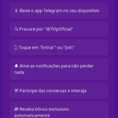
📱 Baixe o app Telegram no seu dispositivo
🔍 Procure por "@7VipOficial"
👆 Toque em "Entrar" ou "Join"
🔔 Ative as notificações para não perder
nada
💬 Participe das conversas e interaja
🎁 Receba bônus exclusivos
automaticamente