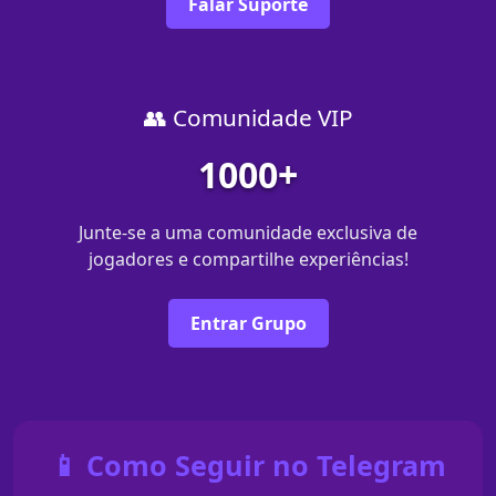
Falar Suporte
👥 Comunidade VIP
1000+
Junte-se a uma comunidade exclusiva de
jogadores e compartilhe experiências!
Entrar Grupo
📱 Como Seguir no Telegram