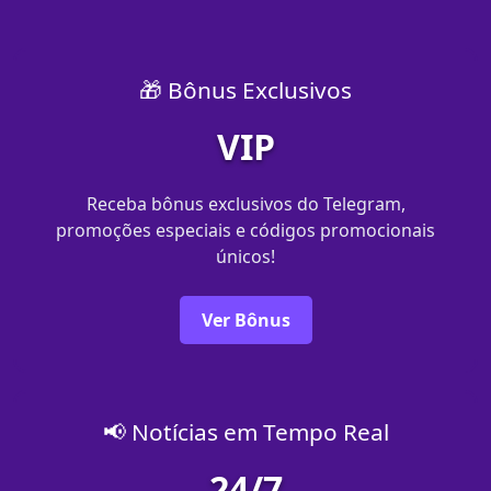
🎁 Bônus Exclusivos
VIP
Receba bônus exclusivos do Telegram,
promoções especiais e códigos promocionais
únicos!
Ver Bônus
📢 Notícias em Tempo Real
24/7