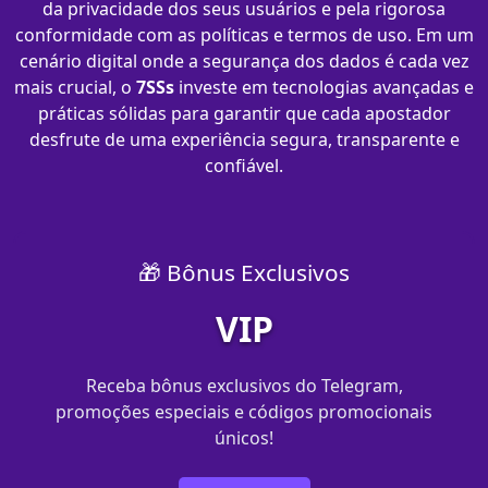
da privacidade dos seus usuários e pela rigorosa
conformidade com as políticas e termos de uso. Em um
cenário digital onde a segurança dos dados é cada vez
mais crucial, o
7SSs
investe em tecnologias avançadas e
práticas sólidas para garantir que cada apostador
desfrute de uma experiência segura, transparente e
confiável.
🎁 Bônus Exclusivos
VIP
Receba bônus exclusivos do Telegram,
promoções especiais e códigos promocionais
únicos!