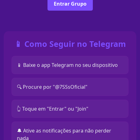
Entrar Grupo
📱 Como Seguir no Telegram
📱 Baixe o app Telegram no seu dispositivo
🔍 Procure por "@7SSsOficial"
👆 Toque em "Entrar" ou "Join"
🔔 Ative as notificações para não perder
nada