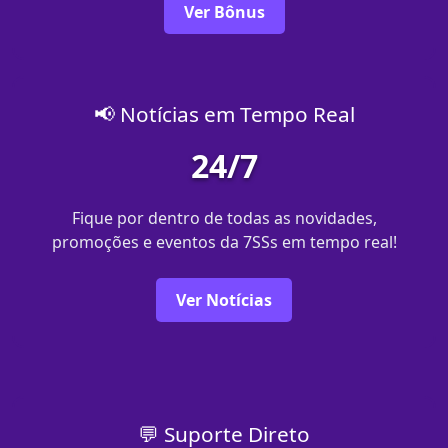
Ver Bônus
📢 Notícias em Tempo Real
24/7
Fique por dentro de todas as novidades,
promoções e eventos da 7SSs em tempo real!
Ver Notícias
💬 Suporte Direto