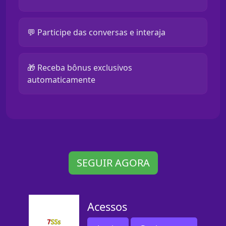
💬 Participe das conversas e interaja
🎁 Receba bônus exclusivos
automaticamente
SEGUIR AGORA
Acessos