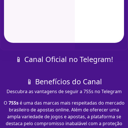
📱 Canal Oficial no Telegram!
📱 Benefícios do Canal
Descubra as vantagens de seguir a 7SSs no Telegram
O
7SSs
é uma das marcas mais respeitadas do mercado
brasileiro de apostas online. Além de oferecer uma
ampla variedade de jogos e apostas, a plataforma se
destaca pelo compromisso inabalável com a proteção