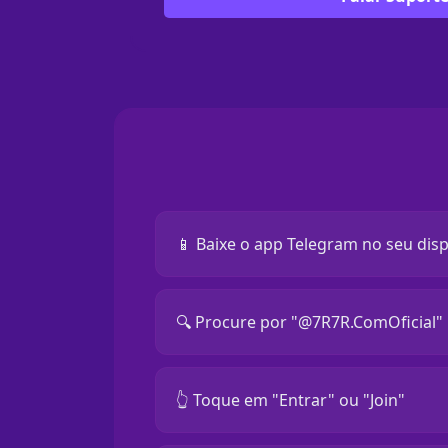
📱 Baixe o app Telegram no seu disp
🔍 Procure por "@7R7R.ComOficial"
👆 Toque em "Entrar" ou "Join"