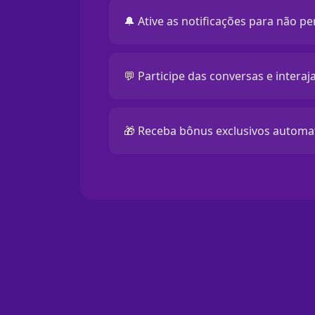
🔔 Ative as notificações para não p
💬 Participe das conversas e interaj
🎁 Receba bônus exclusivos autom