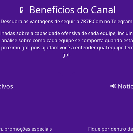
📱 Benefícios do Canal
Descubra as vantagens de seguir a 7R7R.Com no Telegram
lhadas sobre a capacidade ofensiva de cada equipe, inclui
análise sobre como cada equipe se comporta quando está
e próximo gol, pois ajudam você a entender qual equipe te
gol.
sivos
📢 Notí
m, promoções especiais
Fique por dentro d