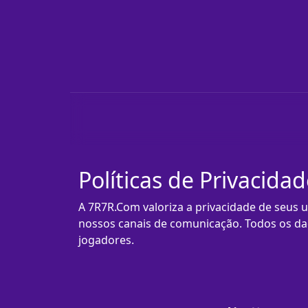
Políticas de Privacida
A 7R7R.Com valoriza a privacidade de seus
nossos canais de comunicação. Todos os dad
jogadores.