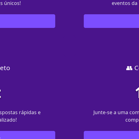
s únicos!
eventos da
reto
👥 
t
espostas rápidas e
Junte-se a uma com
lizado!
compa
e