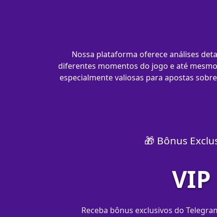
Nossa plataforma oferece análises deta
diferentes momentos do jogo e até mesmo 
especialmente valiosas para apostas sobr
🎁 Bônus Exclu
VIP
Receba bônus exclusivos do Telegra