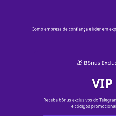
Como empresa de confiança e líder em expe
🎁 Bônus Exclu
VIP
Receba bônus exclusivos do Telegra
e códigos promocionai