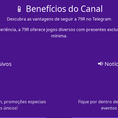
📱 Benefícios do Canal
Descubra as vantagens de seguir a 79R no Telegram
riência, a 79R oferece jogos diversos com presentes excl
mínima.
sivos
📢 Notí
m, promoções especiais
Fique por dentro d
s únicos!
eventos