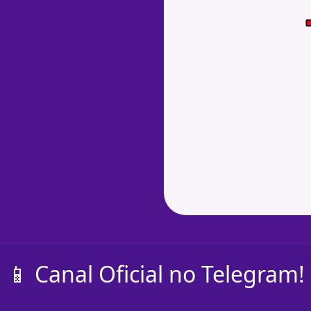
📱 Canal Oficial no Telegram!