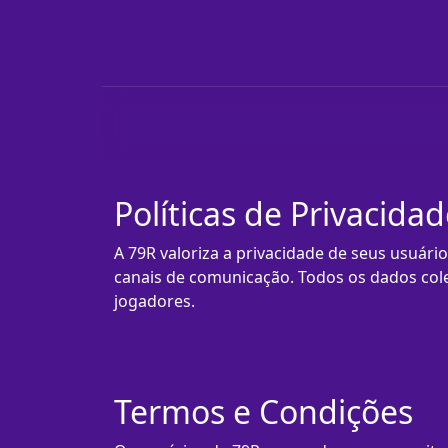
Políticas de Privacida
A 79R valoriza a privacidade de seus usuár
canais de comunicação. Todos os dados cole
jogadores.
Termos e Condições