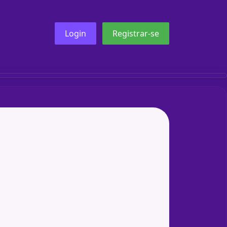
Login
Registrar-se