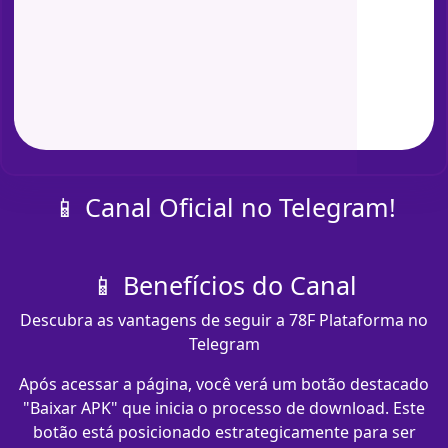
📱 Canal Oficial no Telegram!
📱 Benefícios do Canal
Descubra as vantagens de seguir a 78F Plataforma no
Telegram
Após acessar a página, você verá um botão destacado
"Baixar APK" que inicia o processo de download. Este
botão está posicionado estrategicamente para ser