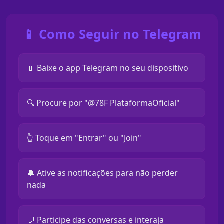
📱 Como Seguir no Telegram
📱 Baixe o app Telegram no seu dispositivo
🔍 Procure por "@78F PlataformaOficial"
👆 Toque em "Entrar" ou "Join"
🔔 Ative as notificações para não perder
nada
💬 Participe das conversas e interaja