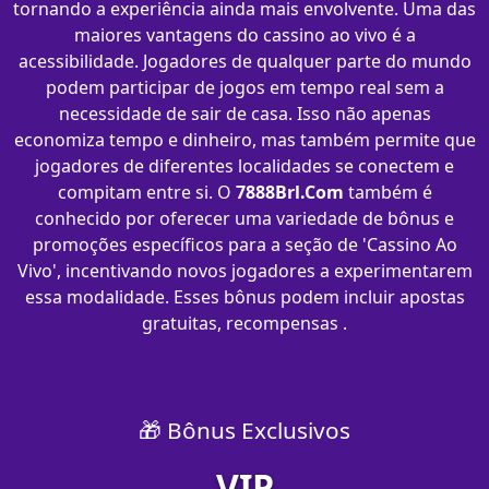
tornando a experiência ainda mais envolvente. Uma das
maiores vantagens do cassino ao vivo é a
acessibilidade. Jogadores de qualquer parte do mundo
podem participar de jogos em tempo real sem a
necessidade de sair de casa. Isso não apenas
economiza tempo e dinheiro, mas também permite que
jogadores de diferentes localidades se conectem e
compitam entre si. O
7888Brl.Com
também é
conhecido por oferecer uma variedade de bônus e
promoções específicos para a seção de 'Cassino Ao
Vivo', incentivando novos jogadores a experimentarem
essa modalidade. Esses bônus podem incluir apostas
gratuitas, recompensas .
🎁 Bônus Exclusivos
VIP