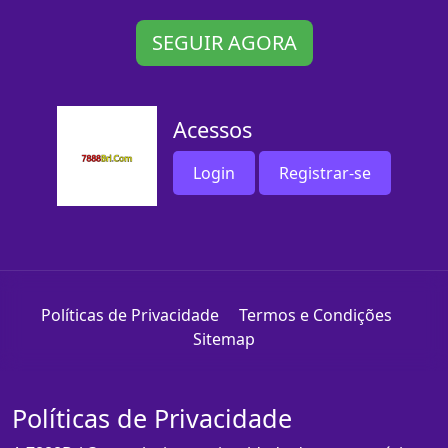
SEGUIR AGORA
Acessos
Login
Registrar-se
Políticas de Privacidade
Termos e Condições
Sitemap
Políticas de Privacidade