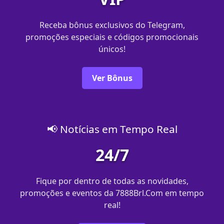
Receba bônus exclusivos do Telegram,
promoções especiais e códigos promocionais
únicos!
Ver Bônus
📢 Notícias em Tempo Real
24/7
Fique por dentro de todas as novidades,
promoções e eventos da 7888Brl.Com em tempo
real!