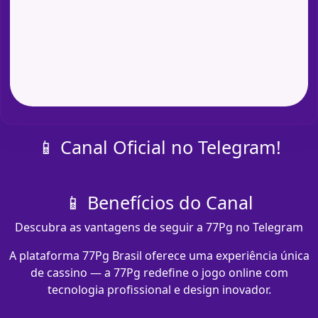
📱 Canal Oficial no Telegram!
📱 Benefícios do Canal
Descubra as vantagens de seguir a 77Pg no Telegram
A plataforma 77Pg Brasil oferece uma experiência única
de cassino — a 77Pg redefine o jogo online com
tecnologia profissional e design inovador.