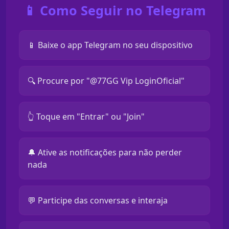
📱 Como Seguir no Telegram
📱 Baixe o app Telegram no seu dispositivo
🔍 Procure por "@77GG Vip LoginOficial"
👆 Toque em "Entrar" ou "Join"
🔔 Ative as notificações para não perder
nada
💬 Participe das conversas e interaja