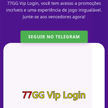
77GG Vip Login, você tem acesso a promoções
incríveis e uma experiência de jogo inigualável.
Junte-se aos vencedores agora!
SEGUIR NO TELEGRAM