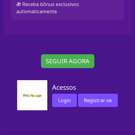
🎁 Receba bônus exclusivos
automaticamente
SEGUIR AGORA
Acessos
Login
Registrar-se