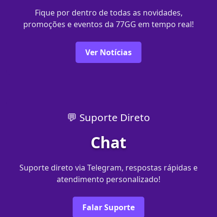
Fique por dentro de todas as novidades,
promoções e eventos da 77GG em tempo real!
Ver Notícias
💬 Suporte Direto
Chat
Suporte direto via Telegram, respostas rápidas e
atendimento personalizado!
Falar Suporte