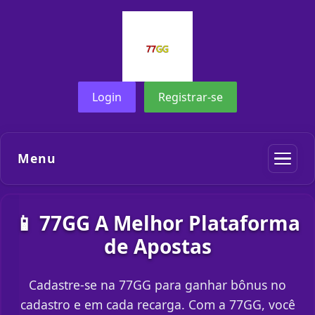
Login
Registrar-se
Menu
📱 77GG A Melhor Plataforma
de Apostas
Cadastre-se na 77GG para ganhar bônus no
cadastro e em cada recarga. Com a 77GG, você