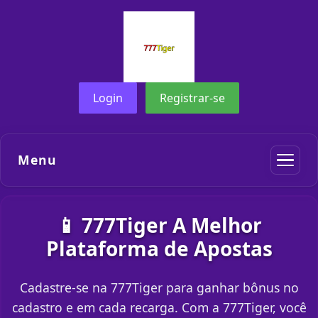
Login
Registrar-se
Menu
📱 777Tiger A Melhor
Plataforma de Apostas
Cadastre-se na 777Tiger para ganhar bônus no
cadastro e em cada recarga. Com a 777Tiger, você