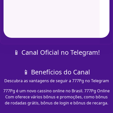
📱 Canal Oficial no Telegram!
📱 Benefícios do Canal
Descubra as vantagens de seguir a 777Pg no Telegram
777Pg é um novo cassino online no Brasil. 777Pg Online
Com oferece vários bônus e promoções, como bônus
de rodadas grátis, bônus de login e bônus de recarga.