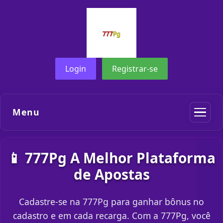
Login
Registrar-se
Menu
📱 777Pg A Melhor Plataforma
de Apostas
Cadastre-se na 777Pg para ganhar bônus no
cadastro e em cada recarga. Com a 777Pg, você