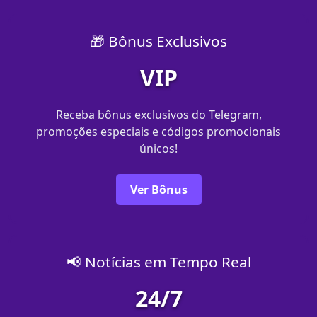
🎁 Bônus Exclusivos
VIP
Receba bônus exclusivos do Telegram,
promoções especiais e códigos promocionais
únicos!
Ver Bônus
📢 Notícias em Tempo Real
24/7