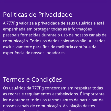
Políticas de Privacidade
A 777Pg valoriza a privacidade de seus usuários e está
empenhada em proteger todas as informações
pessoais fornecidas durante o uso de nossos canais de
comunicação. Todos os dados coletados são utilizados
exclusivamente para fins de melhoria contínua da
experiência de nossos jogadores.
Termos e Condições
Os usuários da 777Pg concordam em respeitar todas
as regras e regulamentos estabelecidos. É importante
ler e entender todos os termos antes de participar de
nossos canais de comunicação. A violação destes