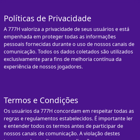
Políticas de Privacidade
A 777H valoriza a privacidade de seus usuários e está
empenhada em proteger todas as informações
pessoais fornecidas durante o uso de nossos canais de
comunicação. Todos os dados coletados são utilizados
exclusivamente para fins de melhoria contínua da
experiência de nossos jogadores.
Termos e Condições
Os usuários da 777H concordam em respeitar todas as
regras e regulamentos estabelecidos. É importante ler
e entender todos os termos antes de participar de
nossos canais de comunicação. A violação destes