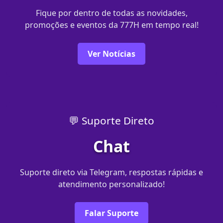
Fique por dentro de todas as novidades,
promoções e eventos da 777H em tempo real!
Ver Notícias
💬 Suporte Direto
Chat
Suporte direto via Telegram, respostas rápidas e
atendimento personalizado!
Falar Suporte