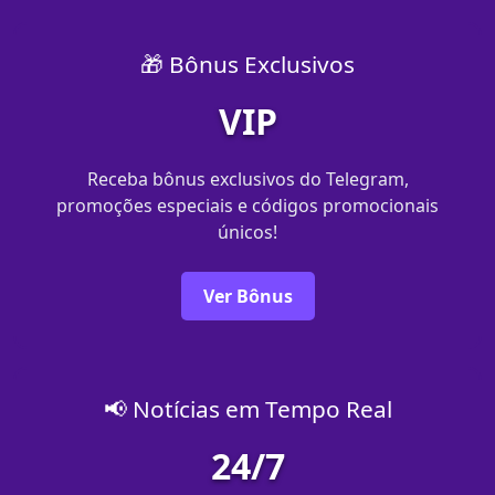
🎁 Bônus Exclusivos
VIP
Receba bônus exclusivos do Telegram,
promoções especiais e códigos promocionais
únicos!
Ver Bônus
📢 Notícias em Tempo Real
24/7