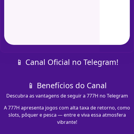
📱 Canal Oficial no Telegram!
📱 Benefícios do Canal
Descubra as vantagens de seguir a 777H no Telegram
A 777H apresenta jogos com alta taxa de retorno, como
slots, pôquer e pesca — entre e viva essa atmosfera
vibrante!