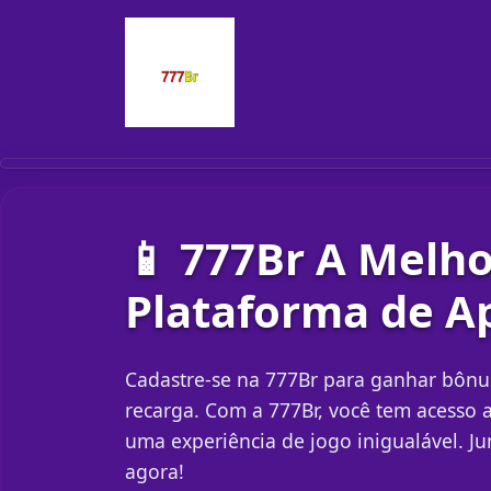
📱 777Br A Melh
Plataforma de A
Cadastre-se na 777Br para ganhar bônu
recarga. Com a 777Br, você tem acesso a
uma experiência de jogo inigualável. J
agora!