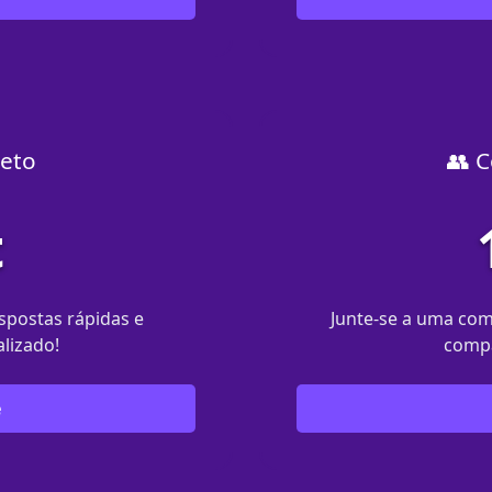
reto
👥 
t
espostas rápidas e
Junte-se a uma com
lizado!
compa
e