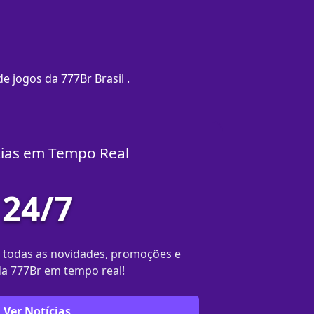
e jogos da 777Br Brasil .
cias em Tempo Real
24/7
e todas as novidades, promoções e
da 777Br em tempo real!
Ver Notícias