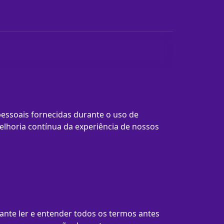
pessoais fornecidas durante o uso de
elhoria contínua da experiência de nossos
ante ler e entender todos os termos antes