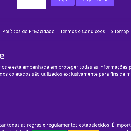
Políticas de Privacidade
Termos e Condições
Sitemap
de
ários e está empenhada em proteger todas as informações 
os coletados são utilizados exclusivamente para fins de m
r todas as regras e regulamentos estabelecidos. É import