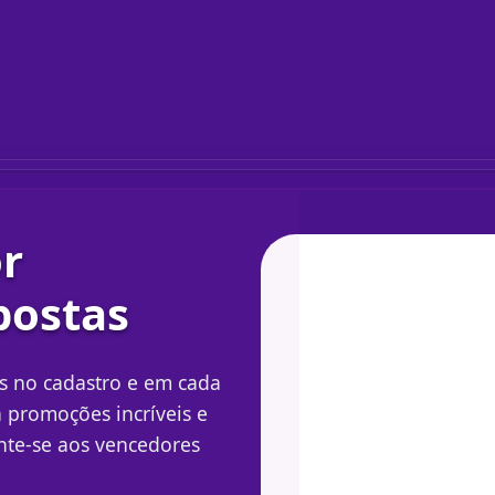
or
postas
s no cadastro e em cada
 promoções incríveis e
unte-se aos vencedores