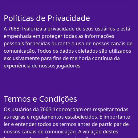
Políticas de Privacidade
A 766Brl valoriza a privacidade de seus usuários e está
empenhada em proteger todas as informações
pessoais fornecidas durante o uso de nossos canais de
comunicação. Todos os dados coletados são utilizados
exclusivamente para fins de melhoria contínua da
experiência de nossos jogadores.
Termos e Condições
Os usuários da 766Brl concordam em respeitar todas
as regras e regulamentos estabelecidos. É importante
ler e entender todos os termos antes de participar de
nossos canais de comunicação. A violação destes