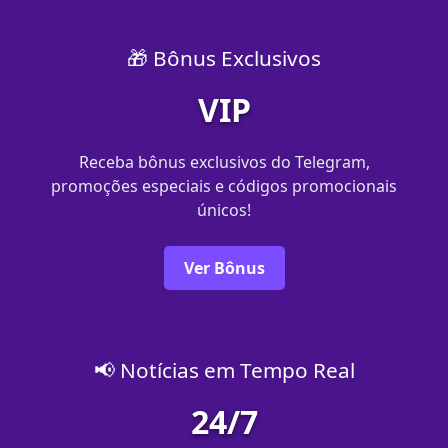
🎁 Bônus Exclusivos
VIP
Receba bônus exclusivos do Telegram,
promoções especiais e códigos promocionais
únicos!
Ver Bônus
📢 Notícias em Tempo Real
24/7