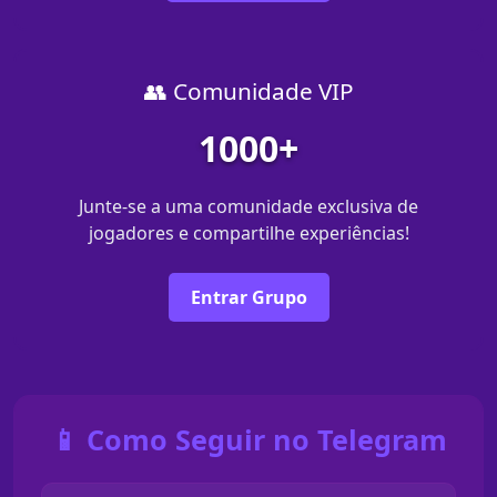
👥 Comunidade VIP
1000+
Junte-se a uma comunidade exclusiva de
jogadores e compartilhe experiências!
Entrar Grupo
📱 Como Seguir no Telegram