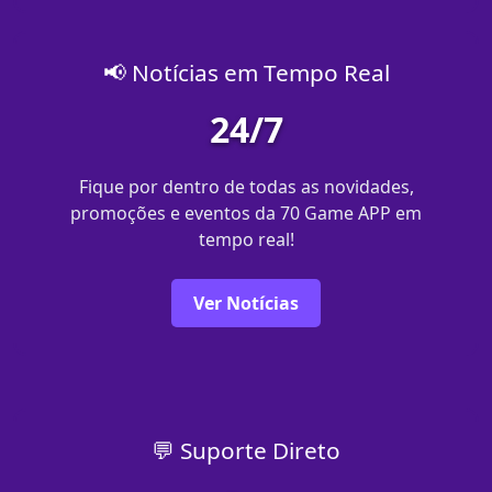
📢 Notícias em Tempo Real
24/7
Fique por dentro de todas as novidades,
promoções e eventos da 70 Game APP em
tempo real!
Ver Notícias
💬 Suporte Direto