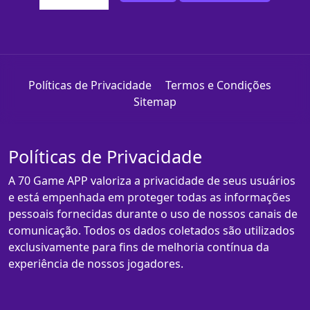
Políticas de Privacidade
Termos e Condições
Sitemap
Políticas de Privacidade
A 70 Game APP valoriza a privacidade de seus usuários
e está empenhada em proteger todas as informações
pessoais fornecidas durante o uso de nossos canais de
comunicação. Todos os dados coletados são utilizados
exclusivamente para fins de melhoria contínua da
experiência de nossos jogadores.