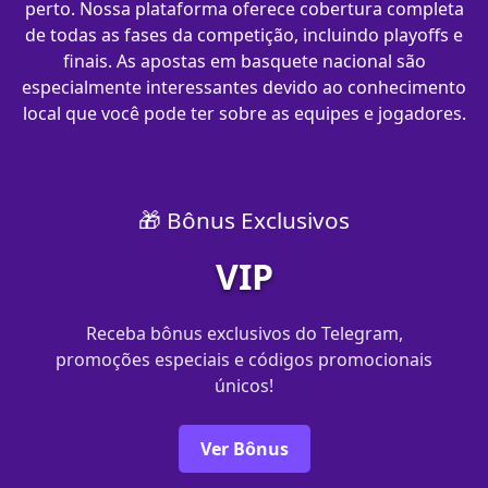
perto. Nossa plataforma oferece cobertura completa
de todas as fases da competição, incluindo playoffs e
finais. As apostas em basquete nacional são
especialmente interessantes devido ao conhecimento
local que você pode ter sobre as equipes e jogadores.
🎁 Bônus Exclusivos
VIP
Receba bônus exclusivos do Telegram,
promoções especiais e códigos promocionais
únicos!
Ver Bônus