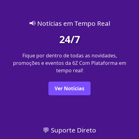
📢 Notícias em Tempo Real
24/7
Fique por dentro de todas as novidades,
promoções e eventos da 6Z Com Plataforma em
tempo real!
Ver Notícias
💬 Suporte Direto