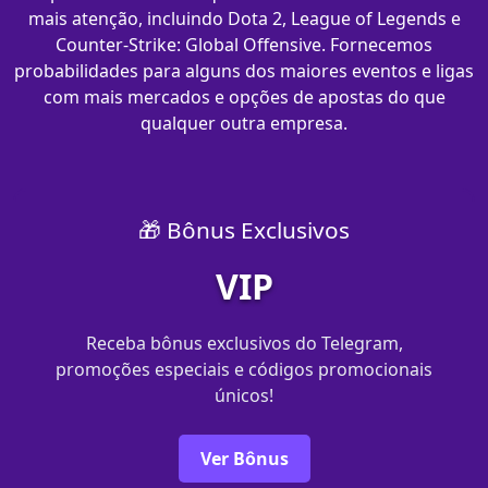
mais atenção, incluindo Dota 2, League of Legends e
Counter-Strike: Global Offensive. Fornecemos
probabilidades para alguns dos maiores eventos e ligas
com mais mercados e opções de apostas do que
qualquer outra empresa.
🎁 Bônus Exclusivos
VIP
Receba bônus exclusivos do Telegram,
promoções especiais e códigos promocionais
únicos!
Ver Bônus