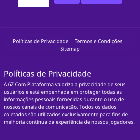
Políticas de Privacidade
Termos e Condições
Sitemap
Políticas de Privacidade
A 6Z Com Plataforma valoriza a privacidade de seus
usuários e está empenhada em proteger todas as
informações pessoais fornecidas durante o uso de
nossos canais de comunicação. Todos os dados
coletados são utilizados exclusivamente para fins de
melhoria contínua da experiência de nossos jogadores.