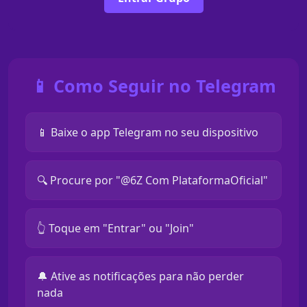
📱 Como Seguir no Telegram
📱 Baixe o app Telegram no seu dispositivo
🔍 Procure por "@6Z Com PlataformaOficial"
👆 Toque em "Entrar" ou "Join"
🔔 Ative as notificações para não perder
nada