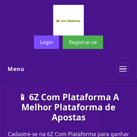
Login
Registrar-se
Menu
📱 6Z Com Plataforma A
Melhor Plataforma de
Apostas
Cadastre-se na 6Z Com Plataforma para ganhar