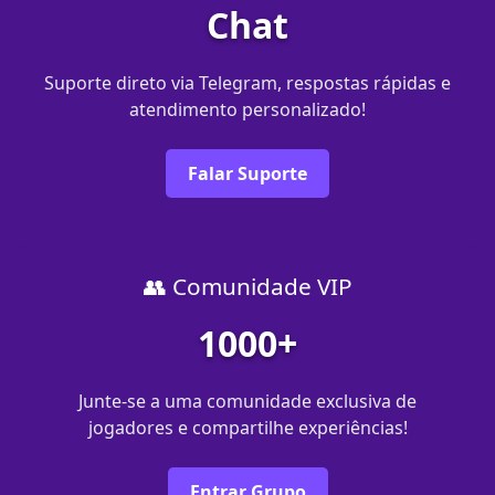
Chat
Suporte direto via Telegram, respostas rápidas e
atendimento personalizado!
Falar Suporte
👥 Comunidade VIP
1000+
Junte-se a uma comunidade exclusiva de
jogadores e compartilhe experiências!
Entrar Grupo