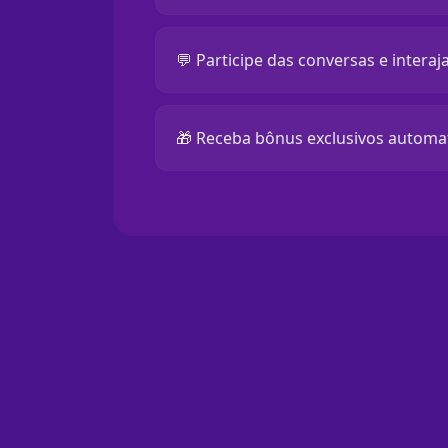
💬 Participe das conversas e interaj
🎁 Receba bônus exclusivos autom