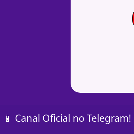
📱 Canal Oficial no Telegram!