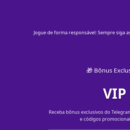
Jogue de forma responsável: Sempre siga as
🎁 Bônus Exclu
VIP
Receba bônus exclusivos do Telegra
e códigos promocionai