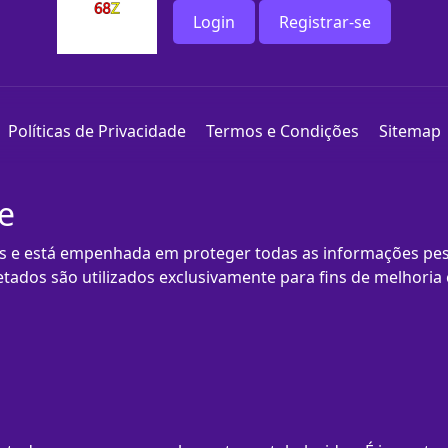
Login
Registrar-se
Políticas de Privacidade
Termos e Condições
Sitemap
de
ios e está empenhada em proteger todas as informações pe
tados são utilizados exclusivamente para fins de melhoria