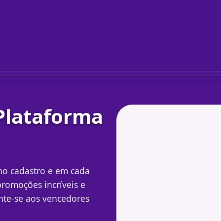
 Plataforma
no cadastro e em cada
promoções incríveis e
unte-se aos vencedores