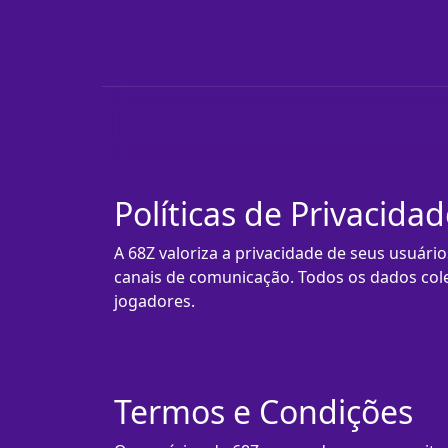
Políticas de Privacida
A 68Z valoriza a privacidade de seus usuár
canais de comunicação. Todos os dados cole
jogadores.
Termos e Condições