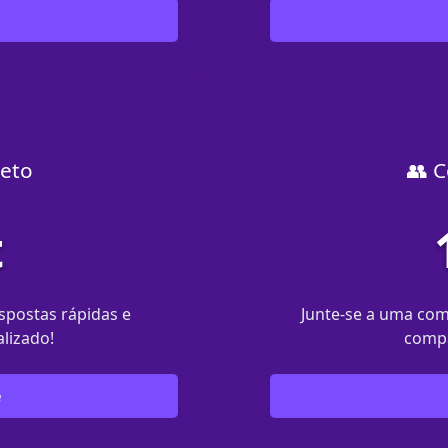
reto
👥 
t
espostas rápidas e
Junte-se a uma com
lizado!
compa
e