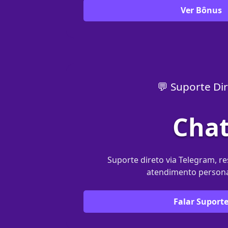
Ver Bônus
💬 Suporte Di
Cha
Suporte direto via Telegram, r
atendimento persona
Falar Suport