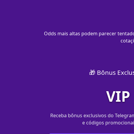
Odds mais altas podem parecer tentad
cotaç
🎁 Bônus Exclu
VIP
Receba bônus exclusivos do Telegra
e códigos promocionai