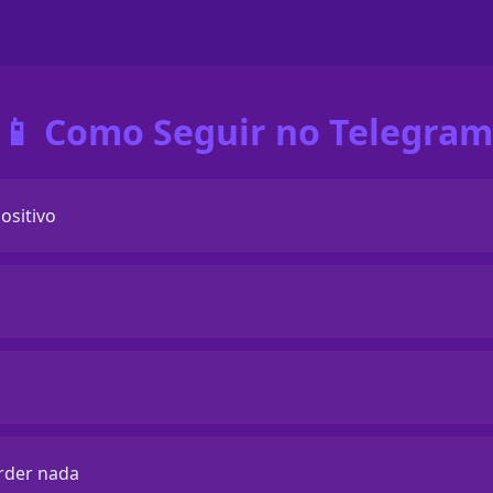
📱 Como Seguir no Telegram
ositivo
erder nada