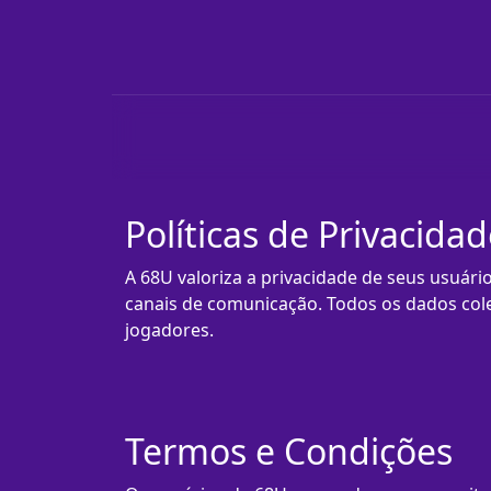
Políticas de Privacida
A 68U valoriza a privacidade de seus usuár
canais de comunicação. Todos os dados cole
jogadores.
Termos e Condições