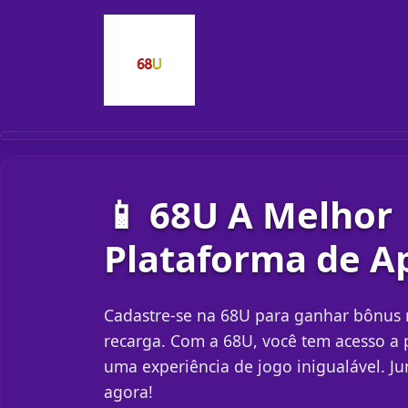
📱 68U A Melhor
Plataforma de A
Cadastre-se na 68U para ganhar bônus 
recarga. Com a 68U, você tem acesso a 
uma experiência de jogo inigualável. J
agora!