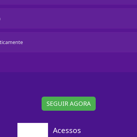
a
aticamente
SEGUIR AGORA
Acessos