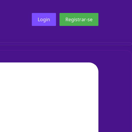
Login
Registrar-se