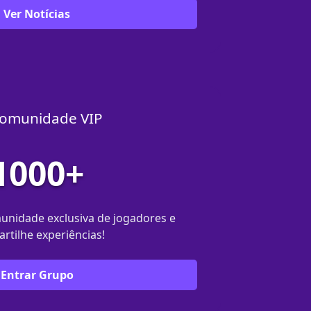
Ver Notícias
Comunidade VIP
1000+
unidade exclusiva de jogadores e
rtilhe experiências!
Entrar Grupo