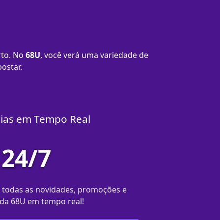
rto. No
68U
, você verá uma variedade de
ostar.
cias em Tempo Real
24/7
e todas as novidades, promoções e
 da 68U em tempo real!