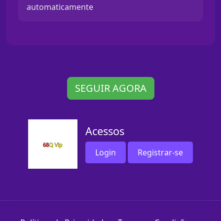
automaticamente
SEGUIR AGORA
Acessos
Login
Registrar-se