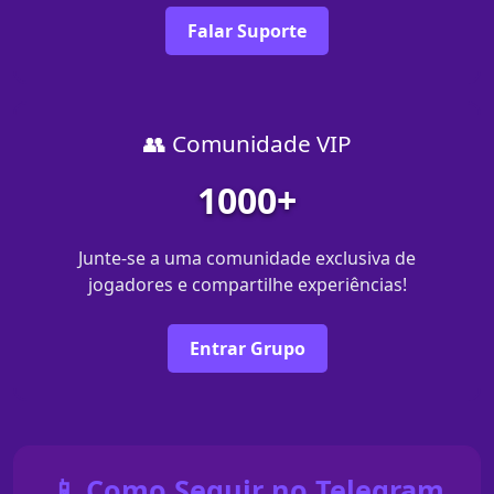
Falar Suporte
👥 Comunidade VIP
1000+
Junte-se a uma comunidade exclusiva de
jogadores e compartilhe experiências!
Entrar Grupo
📱 Como Seguir no Telegram