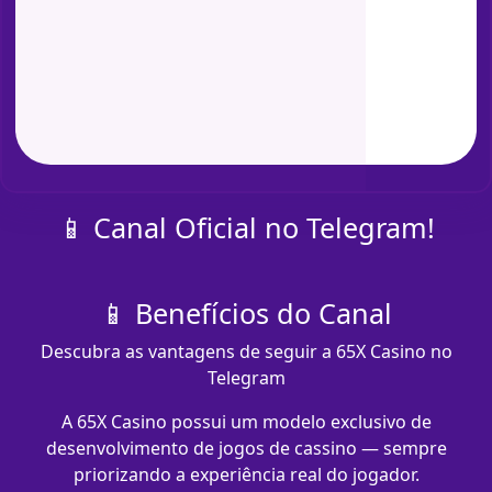
📱 Canal Oficial no Telegram!
📱 Benefícios do Canal
Descubra as vantagens de seguir a 65X Casino no
Telegram
A 65X Casino possui um modelo exclusivo de
desenvolvimento de jogos de cassino — sempre
priorizando a experiência real do jogador.