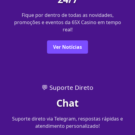
Fique por dentro de todas as novidades,
promoções e eventos da 65X Casino em tempo
real!
Ver Notícias
💬 Suporte Direto
Chat
Suporte direto via Telegram, respostas rápidas e
atendimento personalizado!