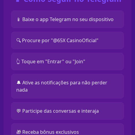
📱 Baixe o app Telegram no seu dispositivo
🔍 Procure por "@65X CasinoOficial"
👆 Toque em "Entrar" ou "Join"
🔔 Ative as notificações para não perder
nada
💬 Participe das conversas e interaja
🎁 Receba bônus exclusivos