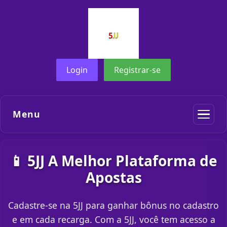
Login
Registrar-se
Menu
📱 5JJ A Melhor Plataforma de
Apostas
Cadastre-se na 5JJ para ganhar bônus no cadastro
e em cada recarga. Com a 5JJ, você tem acesso a