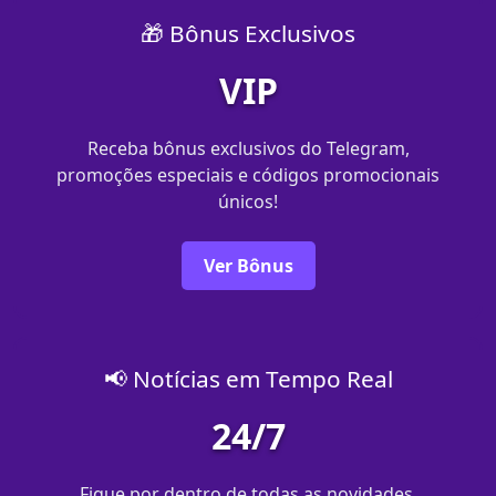
🎁 Bônus Exclusivos
VIP
Receba bônus exclusivos do Telegram,
promoções especiais e códigos promocionais
únicos!
Ver Bônus
📢 Notícias em Tempo Real
24/7
Fique por dentro de todas as novidades,