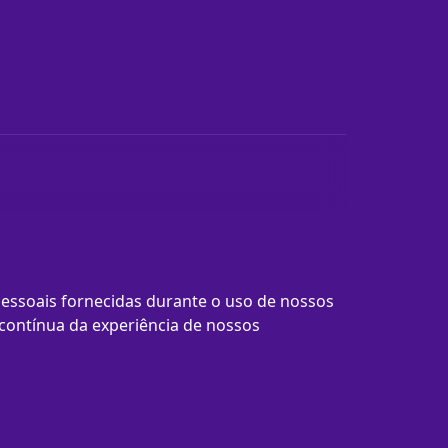
essoais fornecidas durante o uso de nossos
 contínua da experiência de nossos