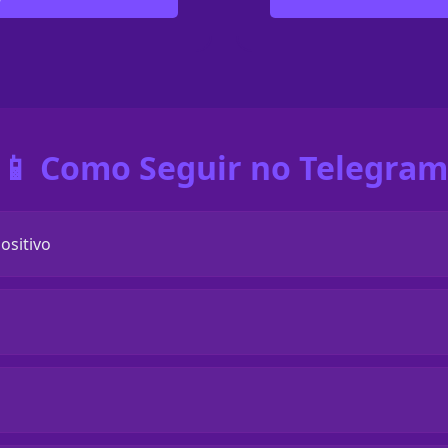
📱 Como Seguir no Telegram
ositivo