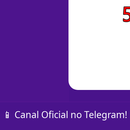
📱 Canal Oficial no Telegram!