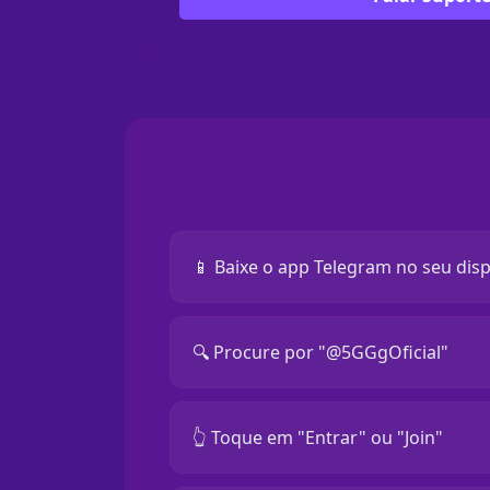
📱 Baixe o app Telegram no seu disp
🔍 Procure por "@5GGgOficial"
👆 Toque em "Entrar" ou "Join"