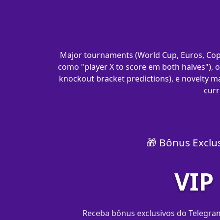
Major tournaments (World Cup, Euros, Cop
como "player X to score em both halves"), ou
knockout bracket predictions), e novelty m
curr
🎁 Bônus Exclu
VIP
Receba bônus exclusivos do Telegra