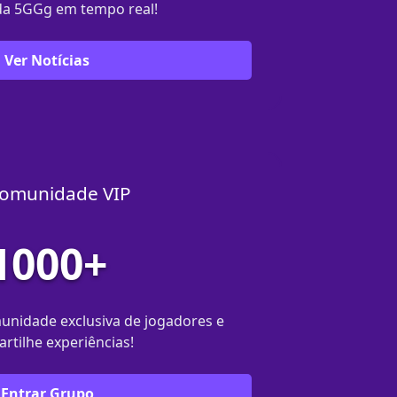
da 5GGg em tempo real!
Ver Notícias
Comunidade VIP
1000+
unidade exclusiva de jogadores e
rtilhe experiências!
Entrar Grupo