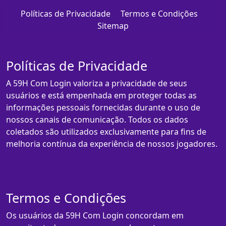
Políticas de Privacidade
Termos e Condições
Sitemap
Políticas de Privacidade
A 59H Com Login valoriza a privacidade de seus
usuários e está empenhada em proteger todas as
informações pessoais fornecidas durante o uso de
nossos canais de comunicação. Todos os dados
coletados são utilizados exclusivamente para fins de
melhoria contínua da experiência de nossos jogadores.
Termos e Condições
Os usuários da 59H Com Login concordam em