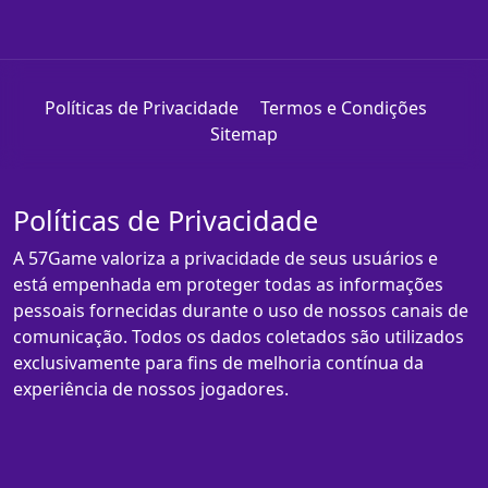
Políticas de Privacidade
Termos e Condições
Sitemap
Políticas de Privacidade
A 57Game valoriza a privacidade de seus usuários e
está empenhada em proteger todas as informações
pessoais fornecidas durante o uso de nossos canais de
comunicação. Todos os dados coletados são utilizados
exclusivamente para fins de melhoria contínua da
experiência de nossos jogadores.