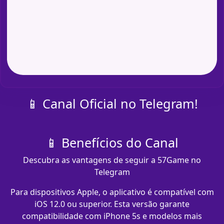
📱 Canal Oficial no Telegram!
📱 Benefícios do Canal
Descubra as vantagens de seguir a 57Game no
Telegram
Para dispositivos Apple, o aplicativo é compatível com
iOS 12.0 ou superior. Esta versão garante
compatibilidade com iPhone 5s e modelos mais