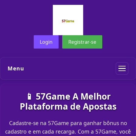
Login
Registrar-se
Menu
📱 57Game A Melhor
Plataforma de Apostas
Cadastre-se na 57Game para ganhar bônus no
cadastro e em cada recarga. Com a 57Game, você