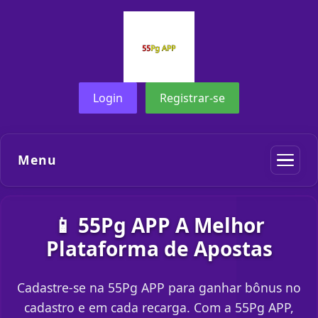
Login
Registrar-se
Menu
📱 55Pg APP A Melhor
Plataforma de Apostas
Cadastre-se na 55Pg APP para ganhar bônus no
cadastro e em cada recarga. Com a 55Pg APP,