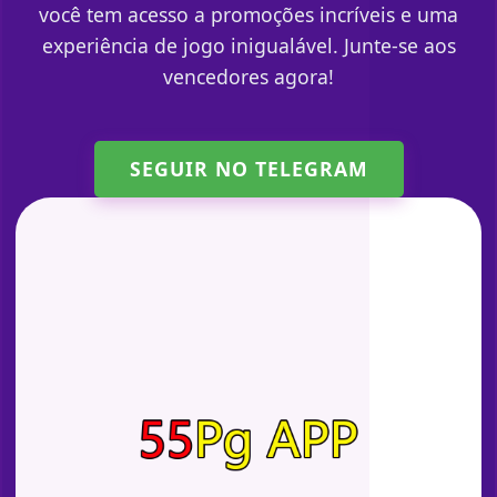
você tem acesso a promoções incríveis e uma
experiência de jogo inigualável. Junte-se aos
vencedores agora!
SEGUIR NO TELEGRAM