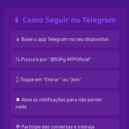
📱 Como Seguir no Telegram
📱 Baixe o app Telegram no seu dispositivo
🔍 Procure por "@55Pg APPOficial"
👆 Toque em "Entrar" ou "Join"
🔔 Ative as notificações para não perder
nada
💬 Participe das conversas e interaja