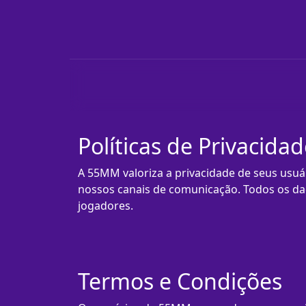
Políticas de Privacida
A 55MM valoriza a privacidade de seus usu
nossos canais de comunicação. Todos os dad
jogadores.
Termos e Condições