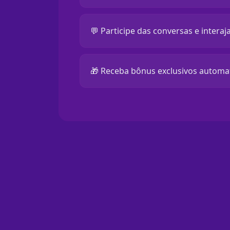
💬 Participe das conversas e interaj
🎁 Receba bônus exclusivos autom