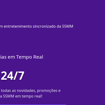
om entretenimento sincronizado da 55MM
cias em Tempo Real
24/7
e todas as novidades, promoções e
da 55MM em tempo real!