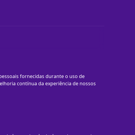
pessoais fornecidas durante o uso de
elhoria contínua da experiência de nossos