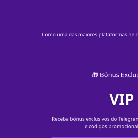
Como uma das maiores plataformas de c
🎁 Bônus Exclu
VIP
Receba bônus exclusivos do Telegra
e códigos promocionai