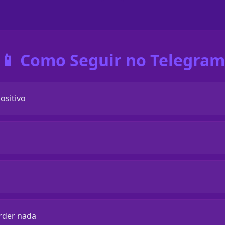
📱 Como Seguir no Telegram
ositivo
erder nada