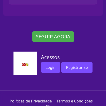
SEGUIR AGORA
Acessos
Login
Registrar-se
Políticas de Privacidade
Termos e Condições