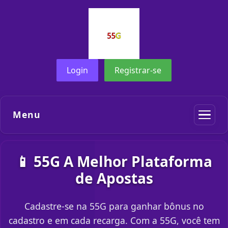
Login
Registrar-se
Menu
📱 55G A Melhor Plataforma
de Apostas
Cadastre-se na 55G para ganhar bônus no
cadastro e em cada recarga. Com a 55G, você tem