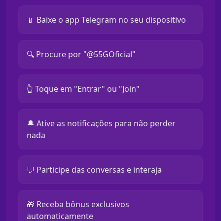
📱 Baixe o app Telegram no seu dispositivo
🔍 Procure por "@55GOficial"
👆 Toque em "Entrar" ou "Join"
🔔 Ative as notificações para não perder
nada
💬 Participe das conversas e interaja
🎁 Receba bônus exclusivos
automaticamente