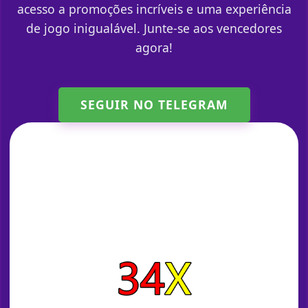
acesso a promoções incríveis e uma experiência
de jogo inigualável. Junte-se aos vencedores
agora!
SEGUIR NO TELEGRAM