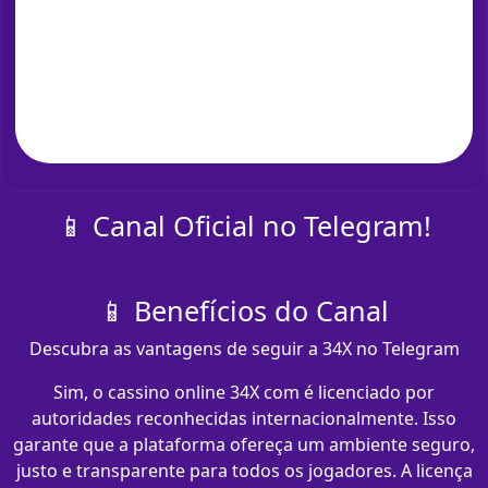
📱 Canal Oficial no Telegram!
📱 Benefícios do Canal
Descubra as vantagens de seguir a 34X no Telegram
Sim, o cassino online 34X com​ é licenciado por
autoridades reconhecidas internacionalmente. Isso
garante que a plataforma ofereça um ambiente seguro,
justo e transparente para todos os jogadores. A licença