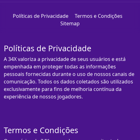
Políticas de Privacidade
Termos e Condições
Sitemap
Políticas de Privacidade
A 34X valoriza a privacidade de seus usuários e está
empenhada em proteger todas as informações
pessoais fornecidas durante o uso de nossos canais de
comunicação. Todos os dados coletados são utilizados
exclusivamente para fins de melhoria contínua da
experiência de nossos jogadores.
Termos e Condições