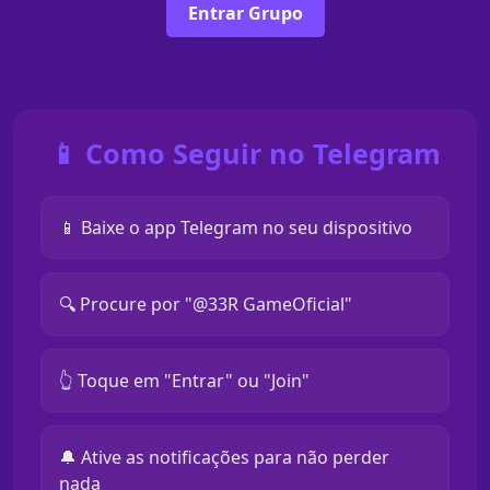
Entrar Grupo
📱 Como Seguir no Telegram
📱 Baixe o app Telegram no seu dispositivo
🔍 Procure por "@33R GameOficial"
👆 Toque em "Entrar" ou "Join"
🔔 Ative as notificações para não perder
nada