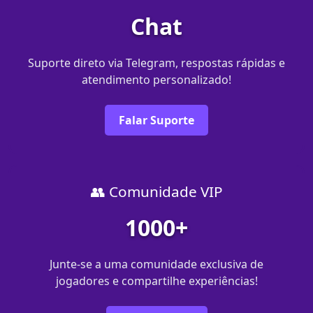
Chat
Suporte direto via Telegram, respostas rápidas e
atendimento personalizado!
Falar Suporte
👥 Comunidade VIP
1000+
Junte-se a uma comunidade exclusiva de
jogadores e compartilhe experiências!