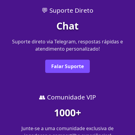
💬 Suporte Direto
Chat
Suporte direto via Telegram, respostas rápidas e
atendimento personalizado!
Falar Suporte
👥 Comunidade VIP
1000+
Junte-se a uma comunidade exclusiva de