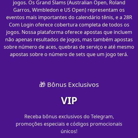
jogos. Os Grand Slams (Australian Open, Roland
Garros, Wimbledon e US Open) representam os
eventos mais importantes do calendário tênis, e a 28R
Com Login oferece cobertura completa de todos os
jogos. Nossa plataforma oferece apostas que incluem
não apenas resultados de jogos, mas também apostas
sobre número de aces, quebras de serviço e até mesmo
apostas sobre o número de sets que um jogo terá.
🎁 Bônus Exclusivos
VIP
Receba bônus exclusivos do Telegram,
promoções especiais e códigos promocionais
únicos!