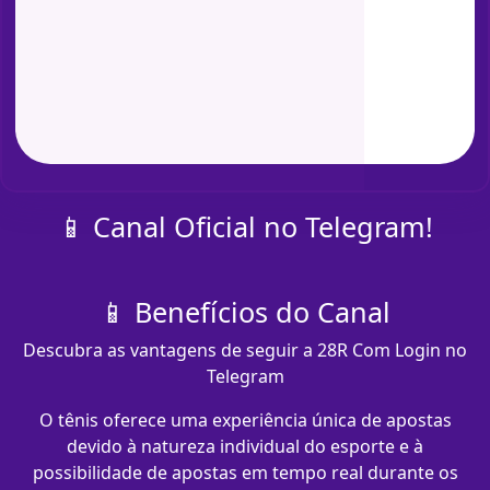
📱 Canal Oficial no Telegram!
📱 Benefícios do Canal
Descubra as vantagens de seguir a 28R Com Login no
Telegram
O tênis oferece uma experiência única de apostas
devido à natureza individual do esporte e à
possibilidade de apostas em tempo real durante os