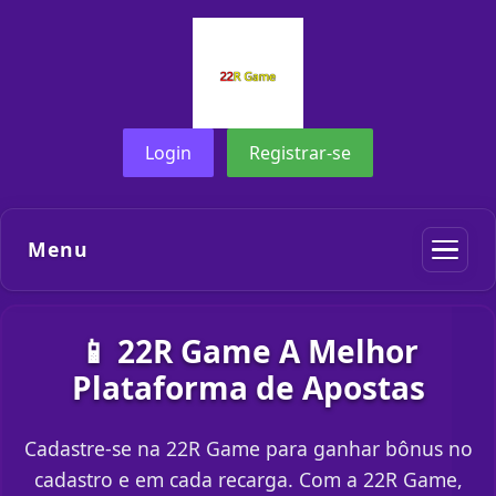
Login
Registrar-se
Menu
📱 22R Game A Melhor
Plataforma de Apostas
Cadastre-se na 22R Game para ganhar bônus no
cadastro e em cada recarga. Com a 22R Game,