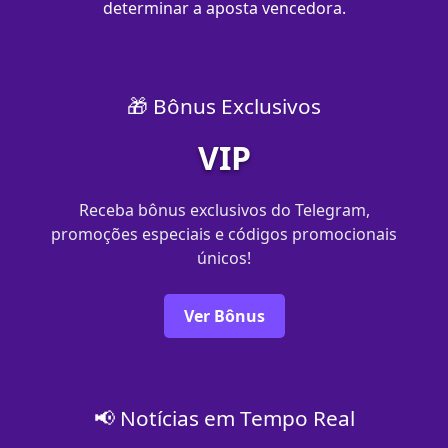
determinar a aposta vencedora.
🎁 Bônus Exclusivos
VIP
Receba bônus exclusivos do Telegram,
promoções especiais e códigos promocionais
únicos!
Ver Bônus
📢 Notícias em Tempo Real