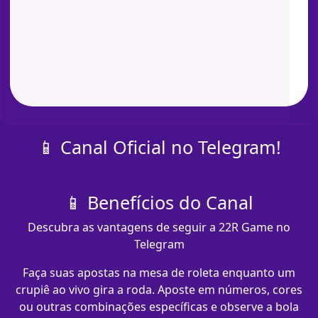
📱 Canal Oficial no Telegram!
📱 Benefícios do Canal
Descubra as vantagens de seguir a 22R Game no
Telegram
Faça suas apostas na mesa de roleta enquanto um
crupiê ao vivo gira a roda. Aposte em números, cores
ou outras combinações específicas e observe a bola