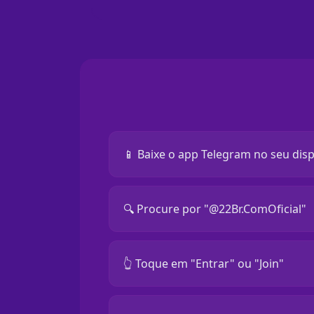
📱 Baixe o app Telegram no seu disp
🔍 Procure por "@22Br.ComOficial"
👆 Toque em "Entrar" ou "Join"