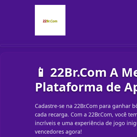
📱 22Br.Com A M
Plataforma de A
Cadastre-se na 22Br.Com para ganhar b
cada recarga. Com a 22Br.Com, você te
incríveis e uma experiência de jogo inig
vencedores agora!