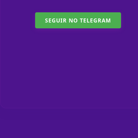
SEGUIR NO TELEGRAM