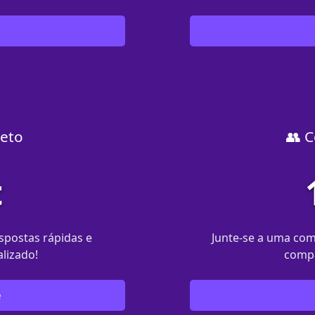
reto
👥 
t
espostas rápidas e
Junte-se a uma com
lizado!
compa
e