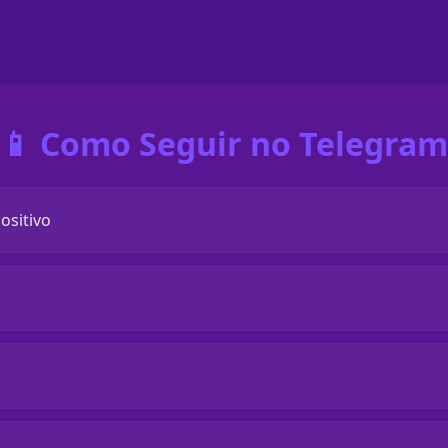
📱 Como Seguir no Telegram
ositivo