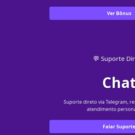
Ver Bônus
💬 Suporte Di
Cha
Suporte direto via Telegram, r
atendimento persona
Falar Suport