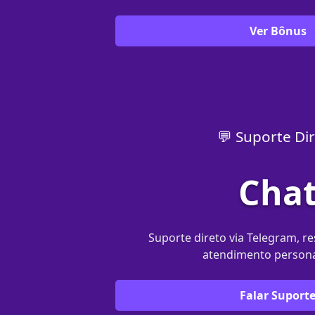
Ver Bônus
💬 Suporte Di
Cha
Suporte direto via Telegram, r
atendimento persona
Falar Suport