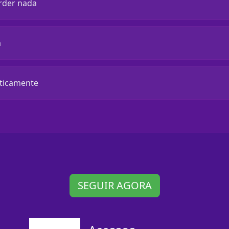
erder nada
a
aticamente
SEGUIR AGORA