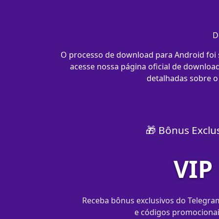
D
O processo de download para Android foi si
acesse nossa página oficial de download
detalhadas sobre o 
🎁 Bônus Exclu
VIP
Receba bônus exclusivos do Telegra
e códigos promocionai