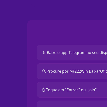
📱 Baixe o app Telegram no seu disp
🔍 Procure por "@222Win BaixarOfic
👆 Toque em "Entrar" ou "Join"