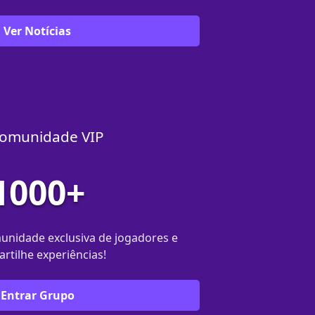
Ver Notícias
Comunidade VIP
1000+
unidade exclusiva de jogadores e
rtilhe experiências!
Entrar Grupo