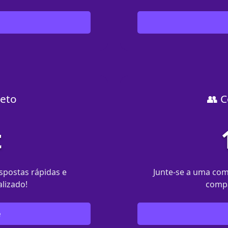
reto
👥 
t
espostas rápidas e
Junte-se a uma com
lizado!
compa
e