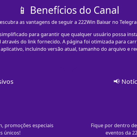
📱 Benefícios do Canal
escubra as vantagens de seguir a 222Win Baixar no Telegr
mplificado para garantir que qualquer usuário possa instal
 através do link fornecido. A página foi otimizada para c
aplicativo, incluindo versão atual, tamanho do arquivo e re
sivos
📢 Notí
m, promoções especiais
Fique por dentro d
s únicos!
eventos da 2